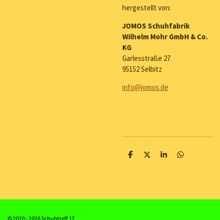
hergestellt von:
JOMOS Schuhfabrik
Wilhelm Mohr GmbH & Co.
KG
Garlesstraße 27
95152 Selbitz
info@jomos.de
T
T
T
T
e
e
e
e
i
i
i
i
l
l
l
l
e
e
e
e
n
n
n
n
© 2020 - 2026 Schuhtreff 17