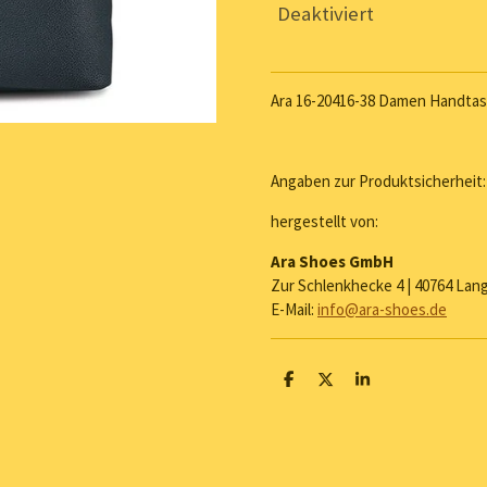
Deaktiviert
Ara 16-20416-38 Damen Handtas
Angaben zur Produktsicherheit:
hergestellt von:
Ara Shoes GmbH
Zur Schlenkhecke 4 | 40764 Lan
E-Mail:
info@ara-shoes.de
T
T
T
e
e
e
i
i
i
l
l
l
e
e
e
n
n
n