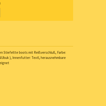
U
n Stiefeltte boots mit Reißverschluß, Farbe:
 NUbuk ), Innenfutter: Textl, herausnehmbare
eignet