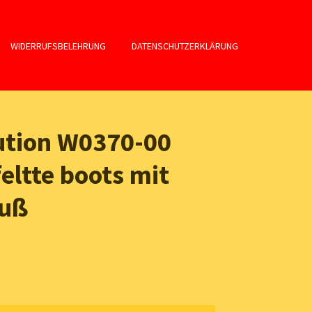
WIDERRUFSBELEHRUNG
DATENSCHUTZERKLÄRUNG
ution W0370-00
eltte boots mit
luß