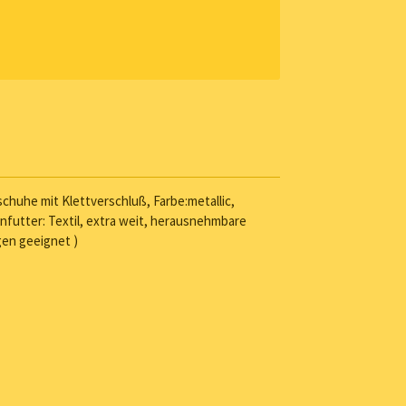
huhe mit Klettverschluß, Farbe:metallic,
enfutter: Textil, extra weit, herausnehmbare
gen geeignet )